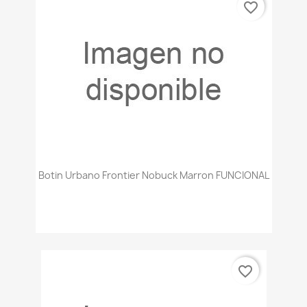
favorite_border
Botin Urbano Frontier Nobuck Marron FUNCIONAL
favorite_border