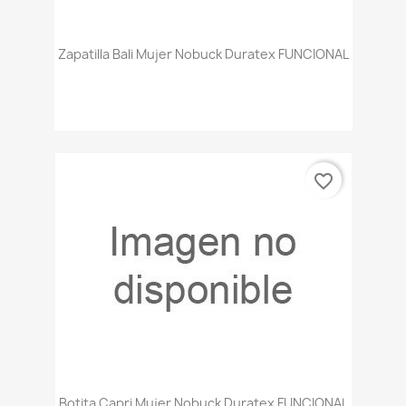
Zapatilla Bali Mujer Nobuck Duratex FUNCIONAL
favorite_border
Botita Capri Mujer Nobuck Duratex FUNCIONAL