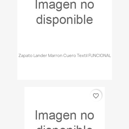
Zapato Lander Marron Cuero Textil FUNCIONAL
favorite_border