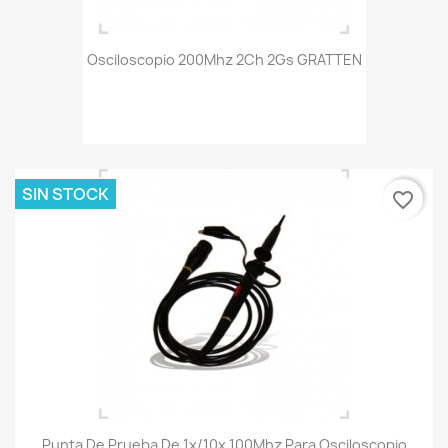
Osciloscopio 200Mhz 2Ch 2Gs GRATTEN
SIN STOCK
favorite_border
Punta De Prueba De 1x/10x 100Mhz Para Osciloscopio