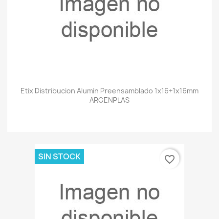
Etix Distribucion Alumin Preensamblado 1x16+1x16mm
ARGENPLAS
SIN STOCK
favorite_border