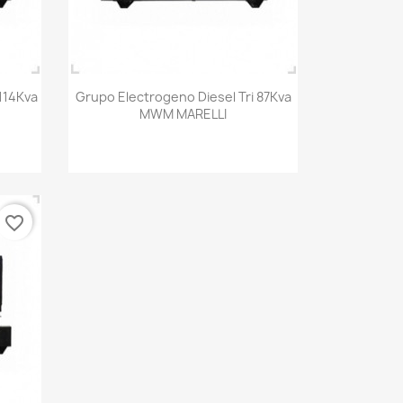
Vista rápida

114Kva
Grupo Electrogeno Diesel Tri 87Kva
MWM MARELLI
favorite_border