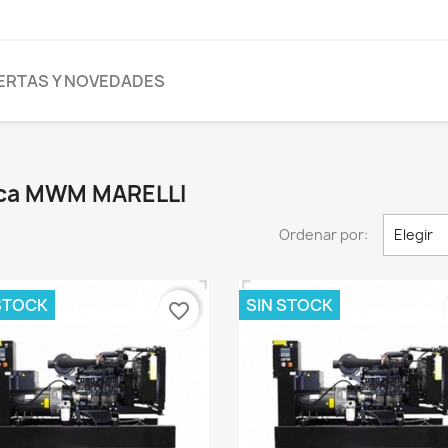
ERTAS Y NOVEDADES
arca MWM MARELLI
Ordenar por:
Elegir
STOCK
SIN STOCK
favorite_border