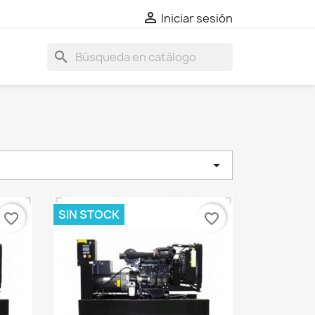

Iniciar sesión
search

SIN STOCK
favorite_border
favorite_border