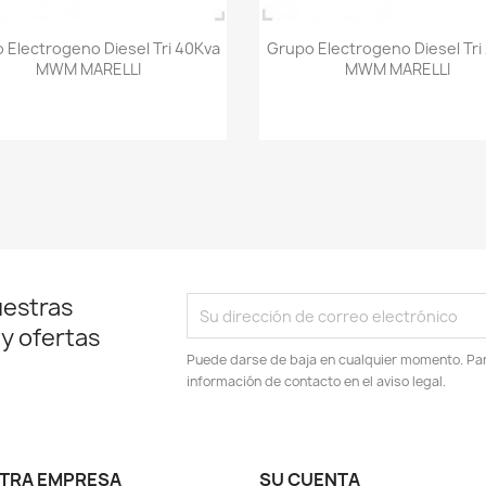
Vista rápida
Vista rápida


 Electrogeno Diesel Tri 40Kva
Grupo Electrogeno Diesel Tri
MWM MARELLI
MWM MARELLI
uestras
 y ofertas
Puede darse de baja en cualquier momento. Para
información de contacto en el aviso legal.
TRA EMPRESA
SU CUENTA