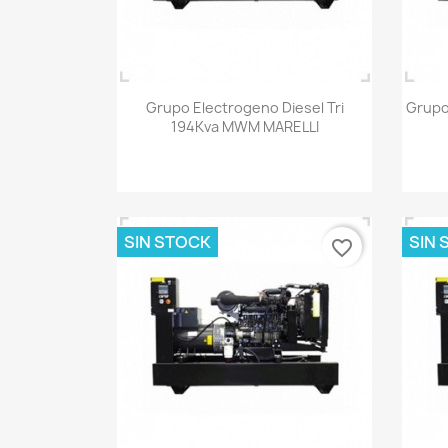
Vista rápida

Grupo Electrogeno Diesel Tri
Grupo
194Kva MWM MARELLI
SIN STOCK
SIN 
favorite_border