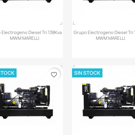
Vista rápida
Vista rápida


 Electrogeno Diesel Tri 138Kva
Grupo Electrogeno Diesel Tri 
MWM MARELLI
MWM MARELLI
STOCK
SIN STOCK
favorite_border