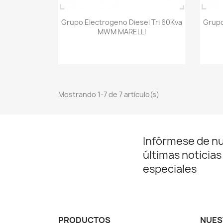
Vista rápida

Grupo Electrogeno Diesel Tri 60Kva
Grupo
MWM MARELLI
Mostrando 1-7 de 7 artículo(s)
Infórmese de n
últimas noticias
especiales
PRODUCTOS
NUES