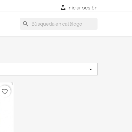

Iniciar sesión
search

favorite_border