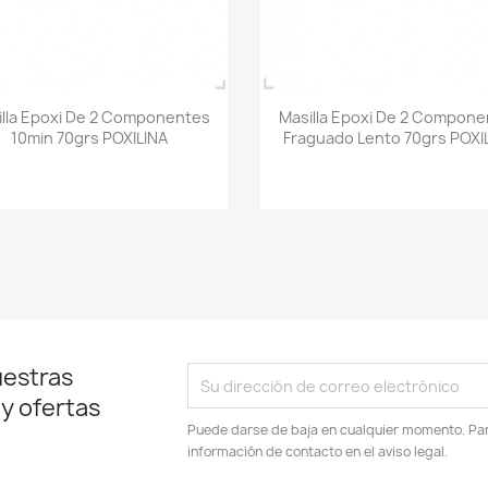
Vista rápida
Vista rápida


illa Epoxi De 2 Componentes
Masilla Epoxi De 2 Compone
10min 70grs POXILINA
Fraguado Lento 70grs POXI
uestras
 y ofertas
Puede darse de baja en cualquier momento. Para
información de contacto en el aviso legal.