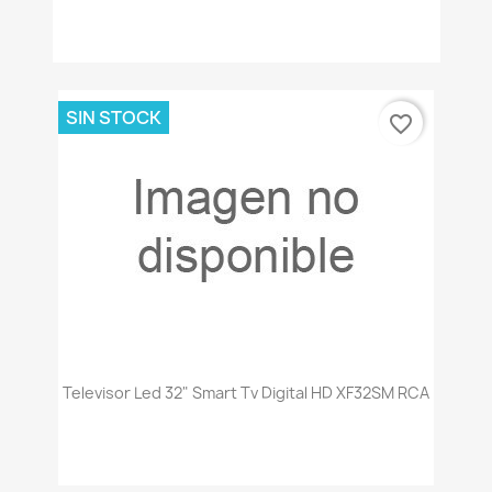
SIN STOCK
favorite_border
Televisor Led 32" Smart Tv Digital HD XF32SM RCA