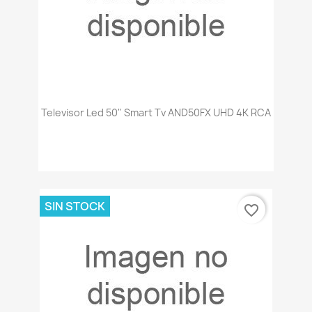
Televisor Led 50" Smart Tv AND50FX UHD 4K RCA
SIN STOCK
favorite_border