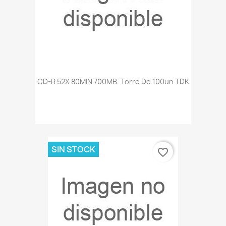
CD-R 52X 80MIN 700MB. Torre De 100un TDK
SIN STOCK
favorite_border