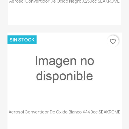
Aerosol Convertidor De Oxido Negro X250cc SEAKROME
SIN STOCK
favorite_border
Aerosol Convertidor De Oxido Blanco X440cc SEAKROME