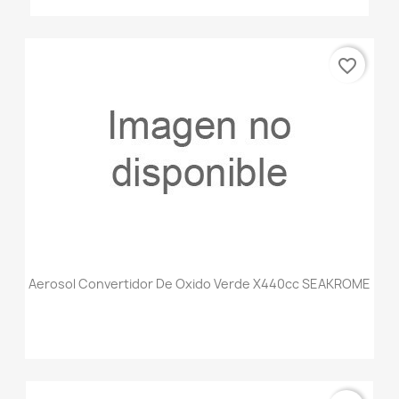
favorite_border
Aerosol Convertidor De Oxido Verde X440cc SEAKROME