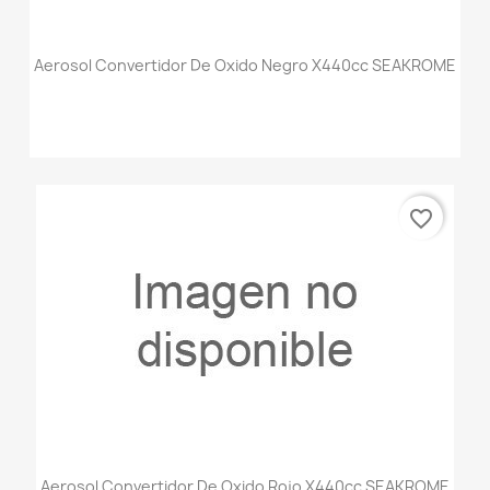
Aerosol Convertidor De Oxido Negro X440cc SEAKROME
favorite_border
Aerosol Convertidor De Oxido Rojo X440cc SEAKROME