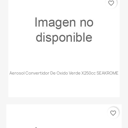
favorite_border
Aerosol Convertidor De Oxido Verde X250cc SEAKROME
favorite_border