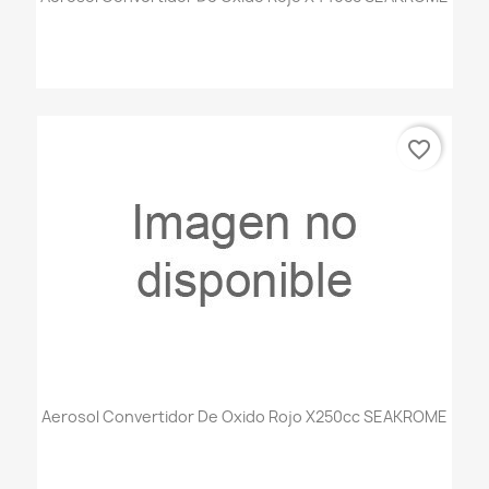
favorite_border
Aerosol Convertidor De Oxido Rojo X250cc SEAKROME