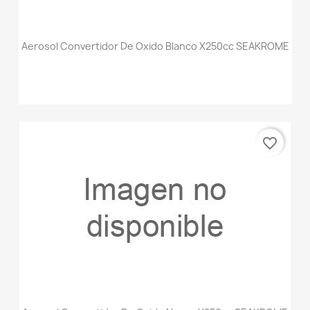
Aerosol Convertidor De Oxido Blanco X250cc SEAKROME
favorite_border