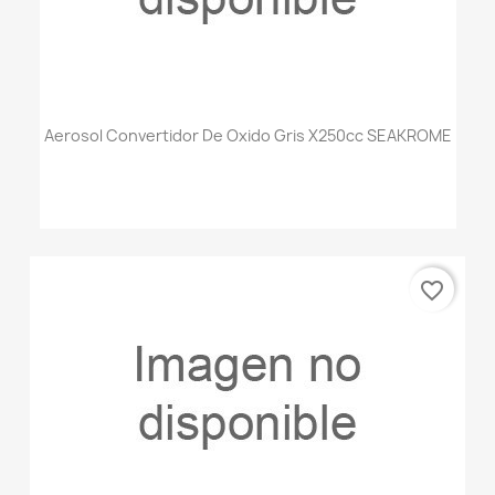
Aerosol Convertidor De Oxido Gris X250cc SEAKROME
favorite_border