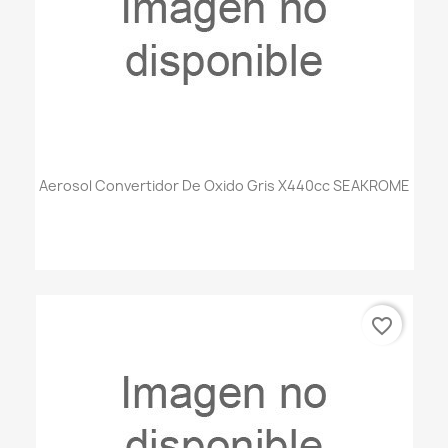
Aerosol Convertidor De Oxido Gris X440cc SEAKROME
favorite_border