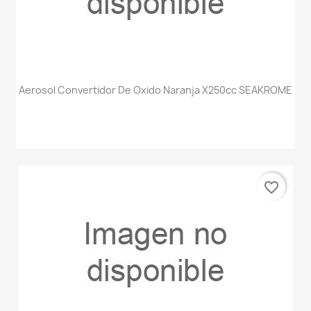
Aerosol Convertidor De Oxido Naranja X250cc SEAKROME
favorite_border