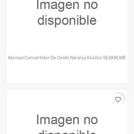
Aerosol Convertidor De Oxido Naranja X440cc SEAKROME
favorite_border