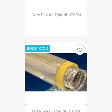
Core Flex 10" 7,5m INDUTERM
SIN STOCK
favorite_border
Core Flex 8" 7,5m INDUTERM