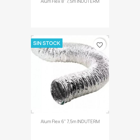
Alum Flex 8" 7,5m INDUTERM
SIN STOCK
favorite_border
Alum Flex 6" 7,5m INDUTERM