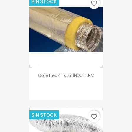
SIN STOCK
favorite_border
Core Flex 4" 7,5m INDUTERM
SIN STOCK
favorite_border