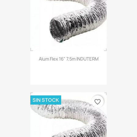
Alum Flex 16" 7,5m INDUTERM
SIN STOCK
favorite_border