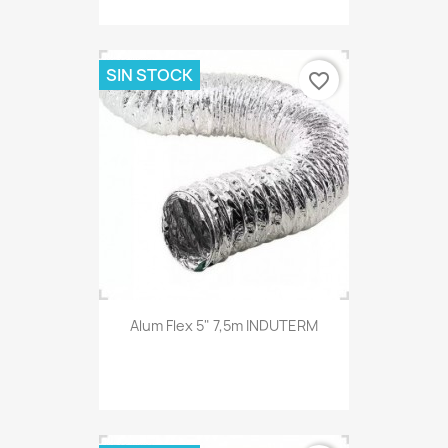
SIN STOCK
favorite_border
Alum Flex 5" 7,5m INDUTERM