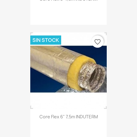
SIN STOCK
favorite_border
Core Flex 6" 7,5m INDUTERM