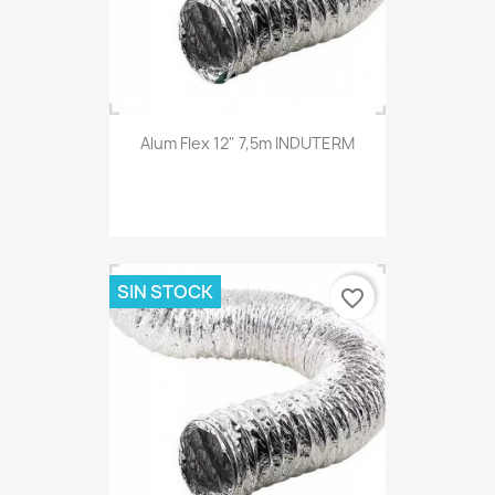
Alum Flex 12" 7,5m INDUTERM
SIN STOCK
favorite_border