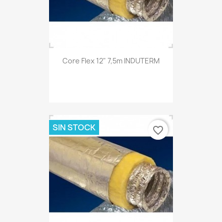
Core Flex 12" 7,5m INDUTERM
SIN STOCK
favorite_border