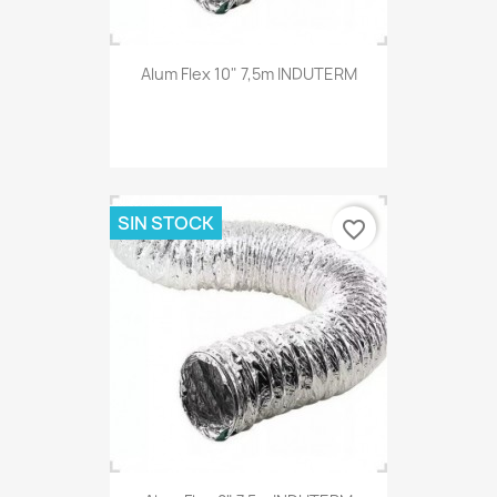
Alum Flex 10" 7,5m INDUTERM
SIN STOCK
favorite_border