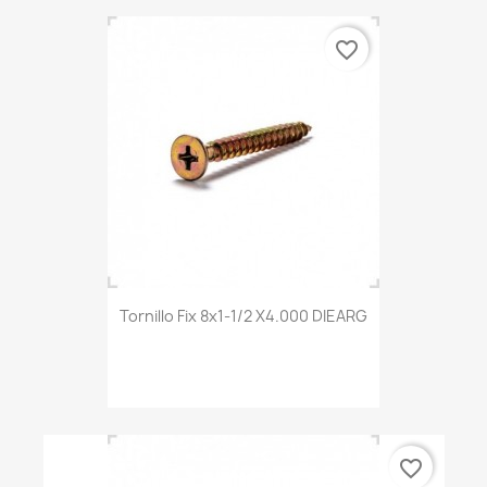
favorite_border
Tornillo Fix 8x1-1/2 X4.000 DIEARG
favorite_border