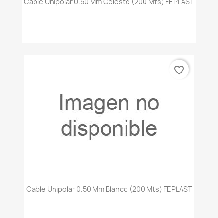
Cable Unipolar 0.50 Mm Celeste (200 Mts) FEPLAST
favorite_border
Cable Unipolar 0.50 Mm Blanco (200 Mts) FEPLAST