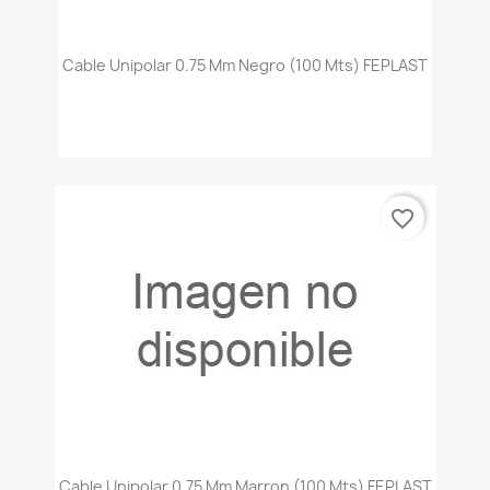
Cable Unipolar 0.75 Mm Negro (100 Mts) FEPLAST
favorite_border
Cable Unipolar 0.75 Mm Marron (100 Mts) FEPLAST