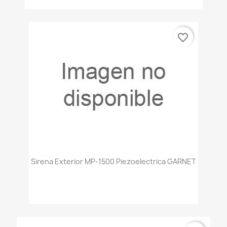
favorite_border
Sirena Exterior MP-1500 Piezoelectrica GARNET