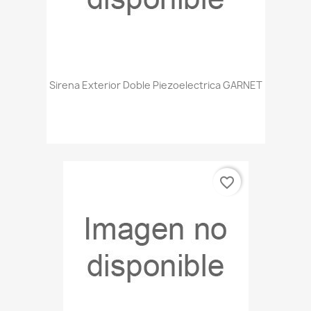
Sirena Exterior Doble Piezoelectrica GARNET
favorite_border