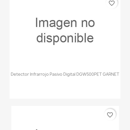
favorite_border
Detector Infrarrojo Pasivo Digital DGW500PET GARNET
favorite_border