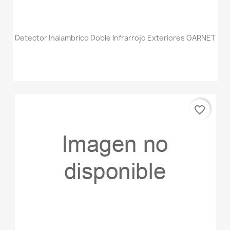
Detector Inalambrico Doble Infrarrojo Exteriores GARNET
favorite_border