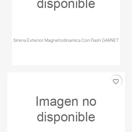
Sirena Exterior Magnetodinamica Con Flash GARNET
favorite_border