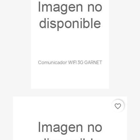
Comunicador WIFI 3G GARNET
favorite_border