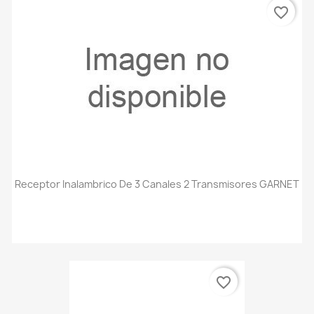
favorite_border
Receptor Inalambrico De 3 Canales 2 Transmisores GARNET
favorite_border