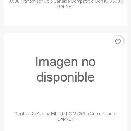
TX500 Transmisor De 3 Canales Compatible Con KPD860RF
GARNET
favorite_border
Central De Alarma Hibrida PC732G Sin Comunicador
GARNET