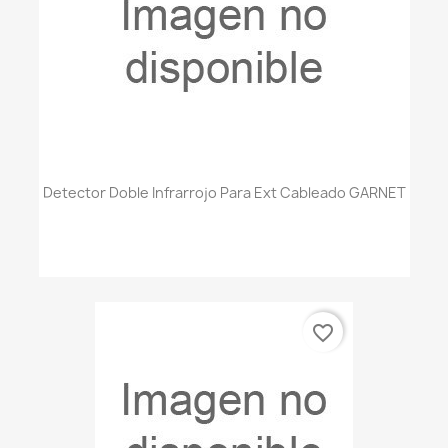
Detector Doble Infrarrojo Para Ext Cableado GARNET
favorite_border