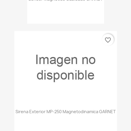
favorite_border
Sirena Exterior MP-250 Magnetodinamica GARNET