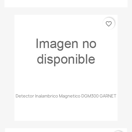
favorite_border
Detector Inalambrico Magnetico DGM300 GARNET