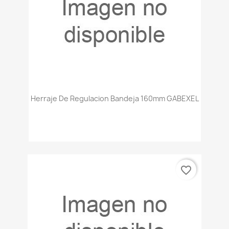
Herraje De Regulacion Bandeja 160mm GABEXEL
favorite_border