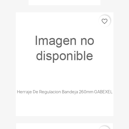
favorite_border
Herraje De Regulacion Bandeja 260mm GABEXEL