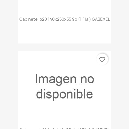
Gabinete Ip20 140x250x55 9b (1 Fila ) GABEXEL
favorite_border