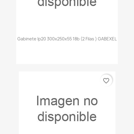
Gabinete Ip20 300x250x55 18b (2 Filas ) GABEXEL
favorite_border