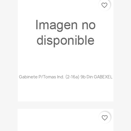
favorite_border
Gabinete P/tomas Ind. (2-16a) 9b Din GABEXEL
favorite_border