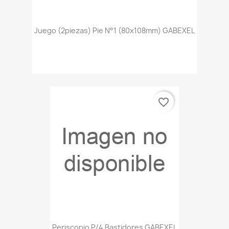
Juego (2piezas) Pie N°1 (80x108mm) GABEXEL
favorite_border
Periscopio P/4 Bastidores GABEXEL