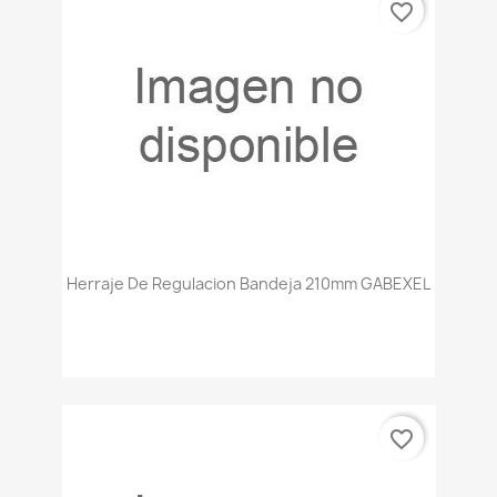
favorite_border
Herraje De Regulacion Bandeja 210mm GABEXEL
favorite_border