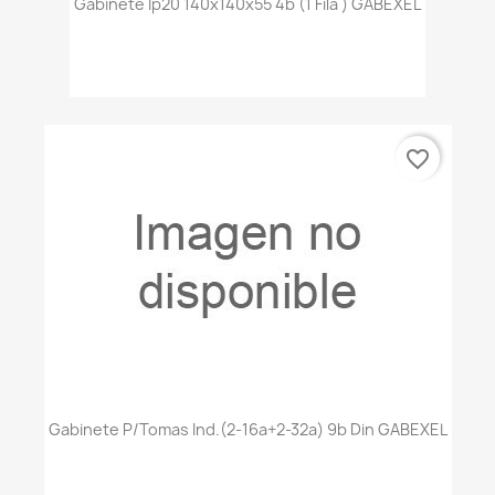
Gabinete Ip20 140x140x55 4b (1 Fila ) GABEXEL
favorite_border
Gabinete P/tomas Ind.(2-16a+2-32a) 9b Din GABEXEL