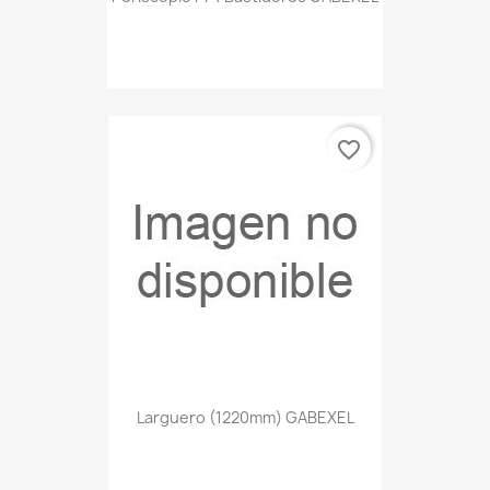
favorite_border
Larguero (1220mm) GABEXEL