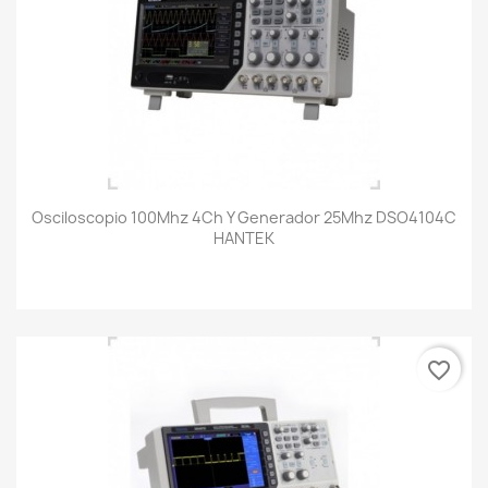
Osciloscopio 100Mhz 4Ch Y Generador 25Mhz DSO4104C
HANTEK
favorite_border