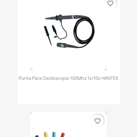
favorite_border
Punta Para Osciloscopio 100Mhz 1x/10x HANTEK
favorite_border