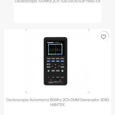
Osciloscopio 100Mhz 2Ch 1Gs DSO5102P HANTEK
favorite_border
Osciloscopio Automotriz 80Mhz 2Ch DMM Generador 2D82
HANTEK