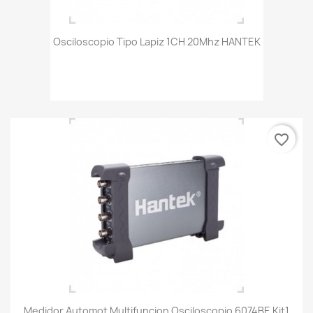
Osciloscopio Tipo Lapiz 1CH 20Mhz HANTEK
favorite_border
Medidor Automot Multifuncion Osciloscopio 6074BE Kit1