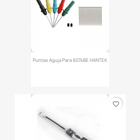
Puntas Aguja Para 6074BE HANTEK
favorite_border