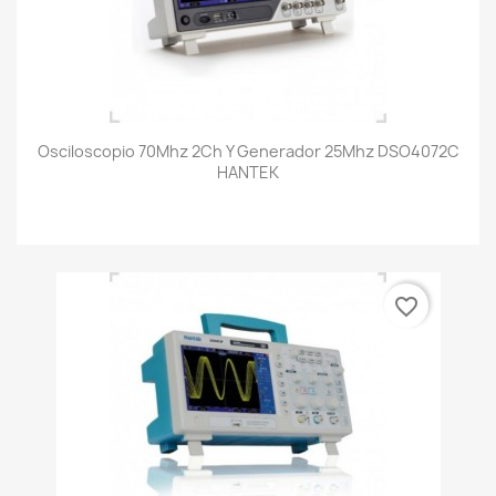
Osciloscopio 70Mhz 2Ch Y Generador 25Mhz DSO4072C
HANTEK
favorite_border