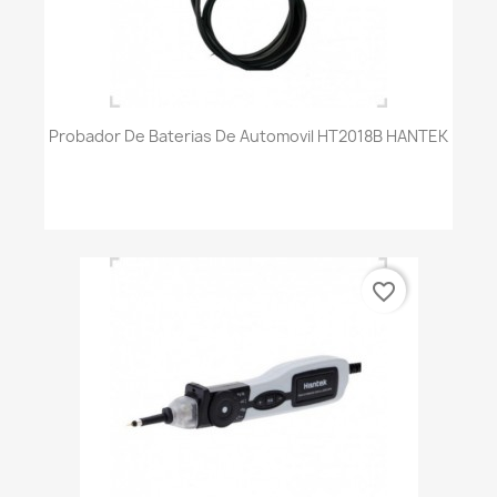
Probador De Baterias De Automovil HT2018B HANTEK
favorite_border