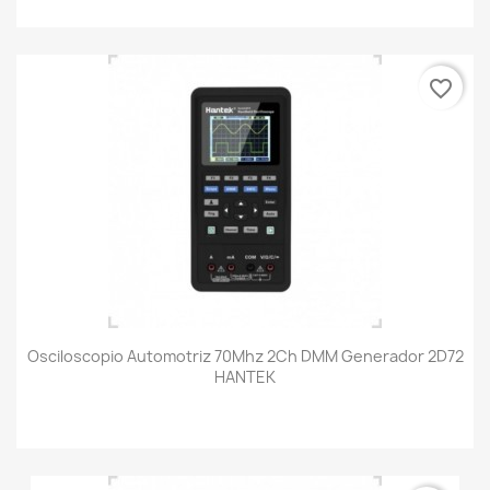
favorite_border
Osciloscopio Automotriz 70Mhz 2Ch DMM Generador 2D72
HANTEK