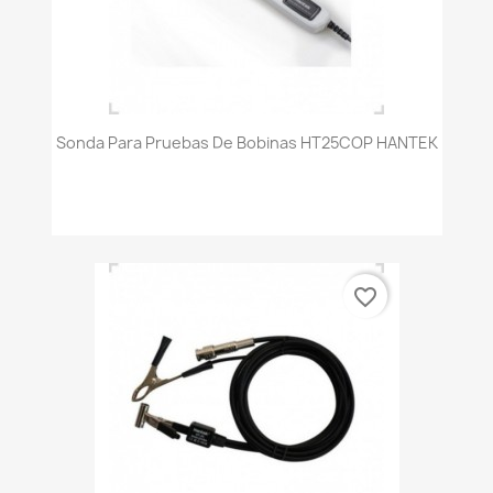
Sonda Para Pruebas De Bobinas HT25COP HANTEK
favorite_border