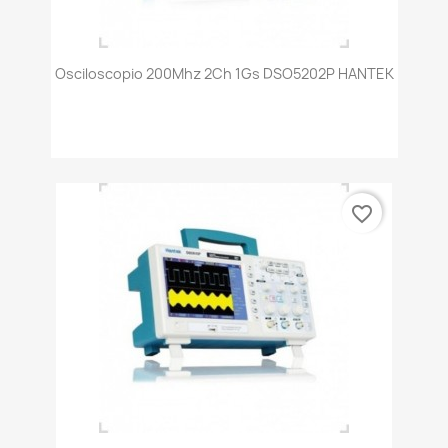
Osciloscopio 200Mhz 2Ch 1Gs DSO5202P HANTEK
favorite_border