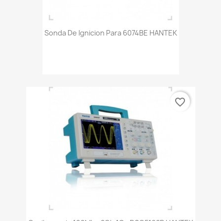
Sonda De Ignicion Para 6074BE HANTEK
favorite_border