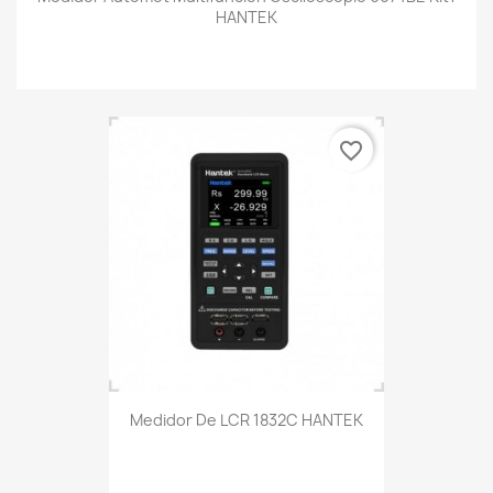
HANTEK
favorite_border
Medidor De LCR 1832C HANTEK