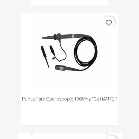
favorite_border
Punta Para Osciloscopio 100Mhz 10x HANTEK