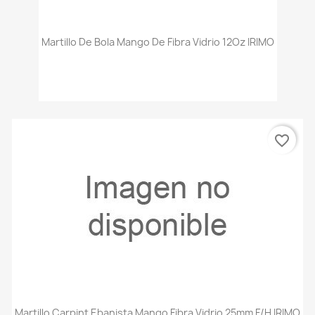
Martillo De Bola Mango De Fibra Vidrio 12Oz IRIMO
favorite_border
Martillo Carpint Ebanista Mango Fibra Vidrio 25mm F/H IRIMO