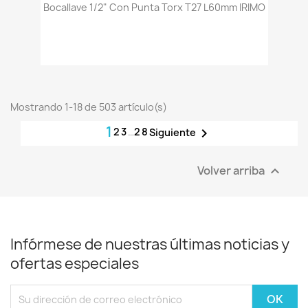
Bocallave 1/2" Con Punta Torx T27 L60mm IRIMO
Mostrando 1-18 de 503 artículo(s)
1
2
3
…
28

Siguiente
Volver arriba

Infórmese de nuestras últimas noticias y
ofertas especiales