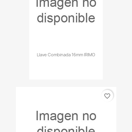
Llave Combinada 16mm IRIMO
favorite_border