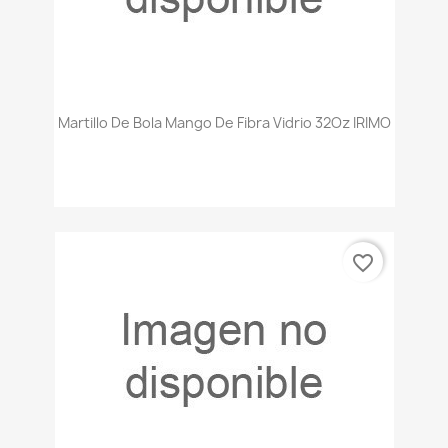
Martillo De Bola Mango De Fibra Vidrio 32Oz IRIMO
favorite_border