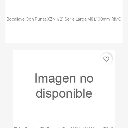
Bocallave Con Punta XZN 1/2" Serie Larga M8 L100mm IRIMO
favorite_border