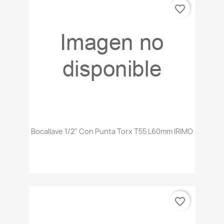
favorite_border
Bocallave 1/2" Con Punta Torx T55 L60mm IRIMO
favorite_border