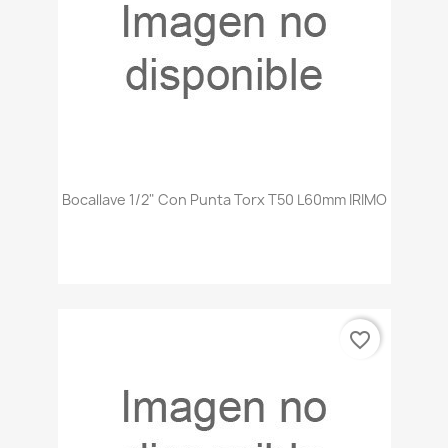
Bocallave 1/2" Con Punta Torx T50 L60mm IRIMO
favorite_border