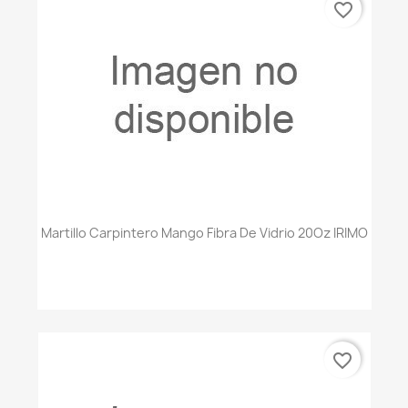
favorite_border
Martillo Carpintero Mango Fibra De Vidrio 20Oz IRIMO
favorite_border