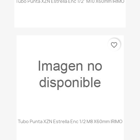
Tubo Punta XZN Estrella Enc 1/2" M10 X60mm IRIMO
favorite_border
Tubo Punta XZN Estrella Enc 1/2 M8 X60mm IRIMO