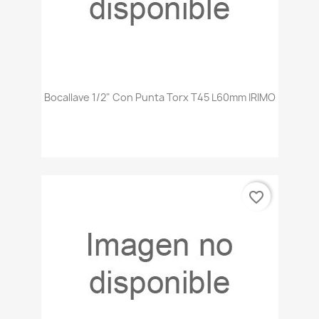
Bocallave 1/2" Con Punta Torx T45 L60mm IRIMO
favorite_border