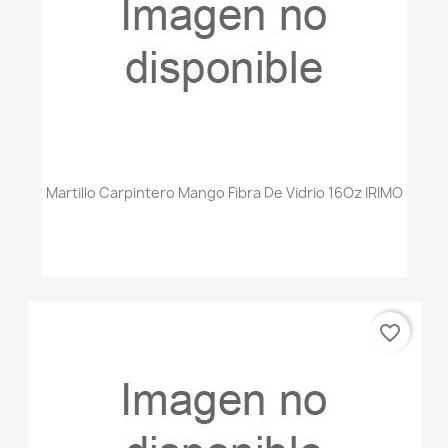
Martillo Carpintero Mango Fibra De Vidrio 16Oz IRIMO
favorite_border