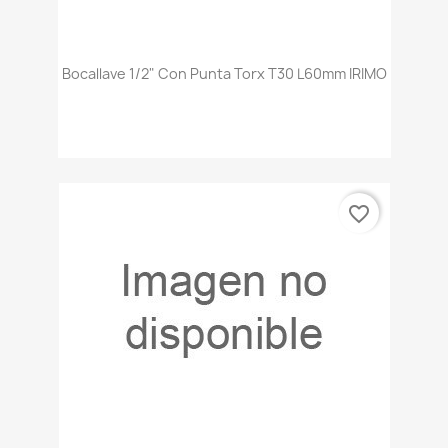
Bocallave 1/2" Con Punta Torx T30 L60mm IRIMO
favorite_border