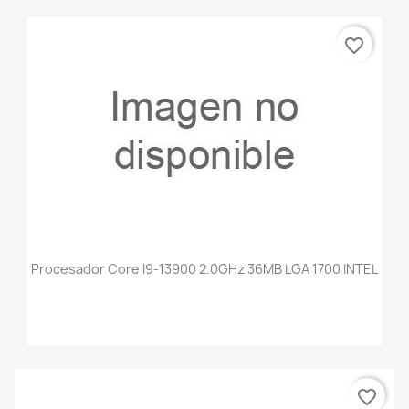
favorite_border
Procesador Core I9-13900 2.0GHz 36MB LGA 1700 INTEL
favorite_border