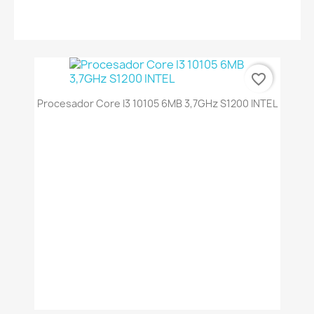
favorite_border
Procesador Core I3 10105 6MB 3,7GHz S1200 INTEL