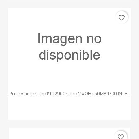
favorite_border
Procesador Core I9-12900 Core 2.4GHz 30MB 1700 INTEL
favorite_border