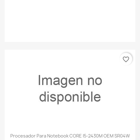
favorite_border
Procesador Para Notebook CORE I5-2430M OEM SR04W