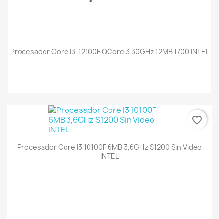
Procesador Core I3-12100F QCore 3.30GHz 12MB 1700 INTEL
favorite_border
Procesador Core I3 10100F 6MB 3,6GHz S1200 Sin Video
INTEL