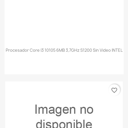
Procesador Core I3 10105 6MB 3,7GHz S1200 Sin Video INTEL
favorite_border