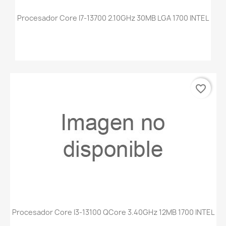
Procesador Core I7-13700 2.10GHz 30MB LGA 1700 INTEL
favorite_border
Procesador Core I3-13100 QCore 3.40GHz 12MB 1700 INTEL