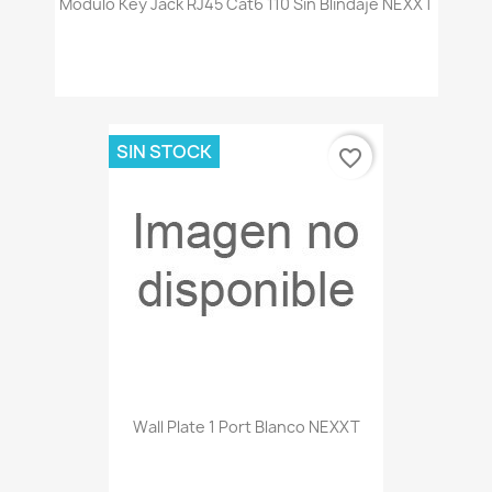
Modulo Key Jack RJ45 Cat6 110 Sin Blindaje NEXXT
SIN STOCK
favorite_border
Wall Plate 1 Port Blanco NEXXT