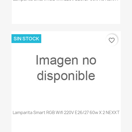
SIN STOCK
favorite_border
Lamparita Smart RGB Wifi 220V E26/27 60w X 2 NEXXT