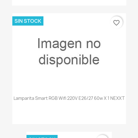
SIN STOCK
favorite_border
Lamparita Smart RGB Wifi 220V E26/27 60w X 1 NEXXT