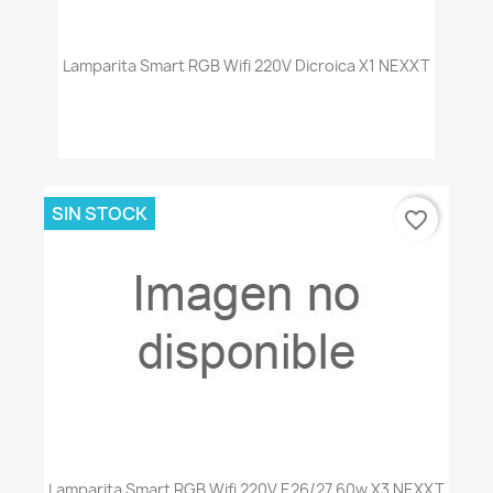
Lamparita Smart RGB Wifi 220V Dicroica X1 NEXXT
SIN STOCK
favorite_border
Lamparita Smart RGB Wifi 220V E26/27 60w X3 NEXXT