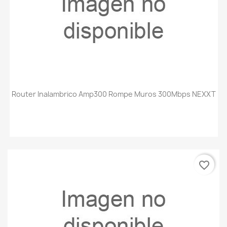
Router Inalambrico Amp300 Rompe Muros 300Mbps NEXXT
favorite_border