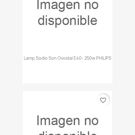
Lamp.sodio Son Ovoidal E40- 250w PHILIPS
favorite_border