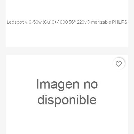
Ledspot 4,9-50w (gu10) 4000 36° 220v Dimerizable PHILIPS
favorite_border