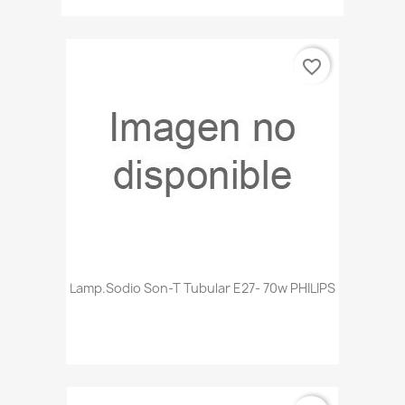
favorite_border
Lamp.sodio Son-T Tubular E27- 70w PHILIPS