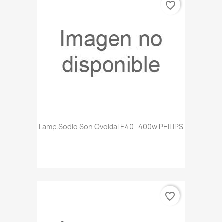
favorite_border
Lamp.sodio Son Ovoidal E40- 400w PHILIPS
favorite_border