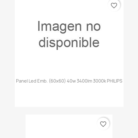
favorite_border
Panel Led Emb. (60x60) 40w 3400lm 3000k PHILIPS
favorite_border