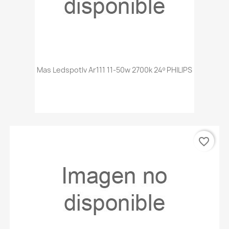
Mas Ledspotlv Ar111 11-50w 2700k 24º PHILIPS
favorite_border