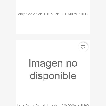
Lamp.sodio Son-T Tubular E40- 400w PHILIPS
favorite_border
Lamp.sodio Son-T Tubular E40- 250w PHILIPS