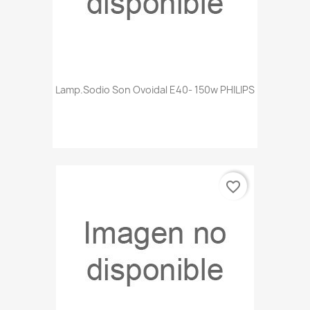
Lamp.sodio Son Ovoidal E40- 150w PHILIPS
favorite_border