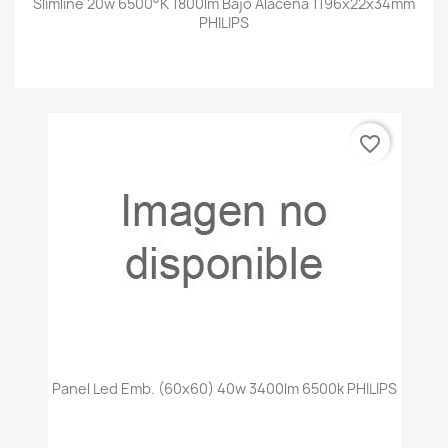
Slimline 20w 6500°k 1800lm Bajo Alacena 1196x22x34mm
PHILIPS
favorite_border
Panel Led Emb. (60x60) 40w 3400lm 6500k PHILIPS