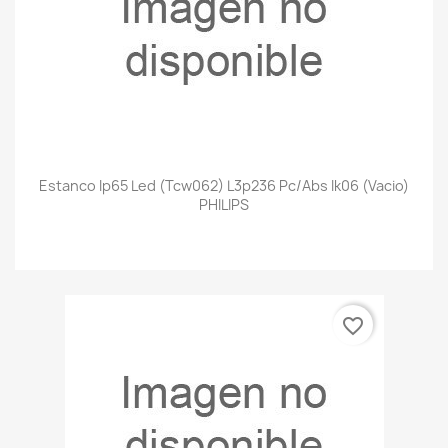
Estanco Ip65 Led (tcw062) L3p236 Pc/abs Ik06 (vacio)
PHILIPS
favorite_border