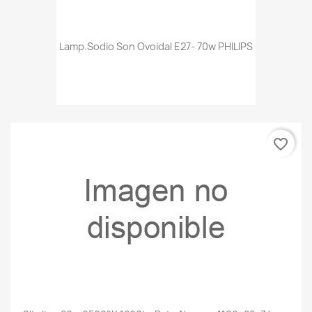
Lamp.sodio Son Ovoidal E27- 70w PHILIPS
favorite_border