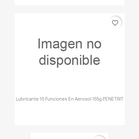
favorite_border
Lubricante 10 Funciones En Aerosol 155g PENETRIT