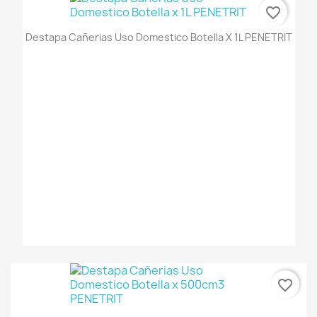
favorite_border
Destapa Cañerias Uso Domestico Botella X 1L PENETRIT
favorite_border