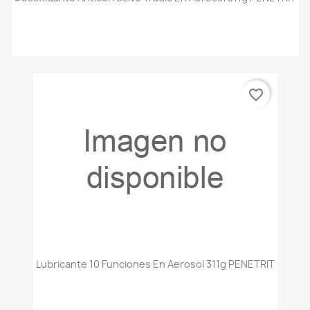
favorite_border
Lubricante 10 Funciones En Aerosol 311g PENETRIT