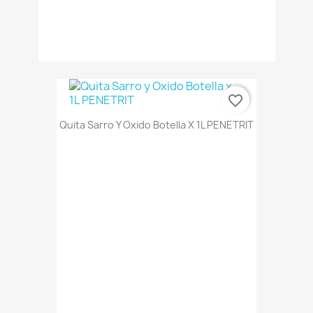
favorite_border
Quita Sarro Y Oxido Botella X 1L PENETRIT