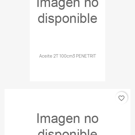
Aceite 2T 100cm3 PENETRIT
favorite_border