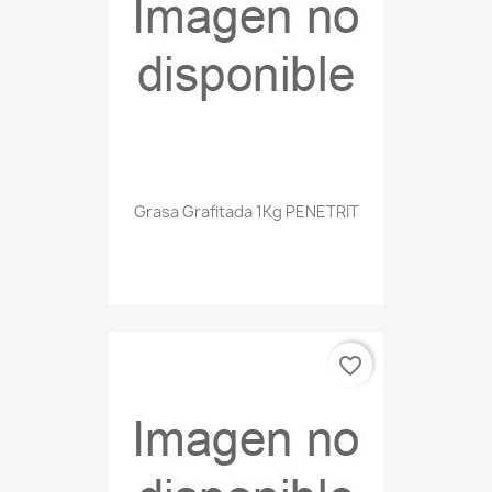
Grasa Grafitada 1Kg PENETRIT
favorite_border