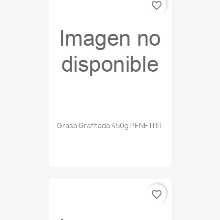
favorite_border
Grasa Grafitada 450g PENETRIT
favorite_border