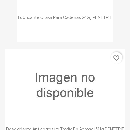
Lubricante Grasa Para Cadenas 242g PENETRIT
favorite_border
Desoxidante Anticorrosivo Tradic En Aerosol 311g PENETRIT