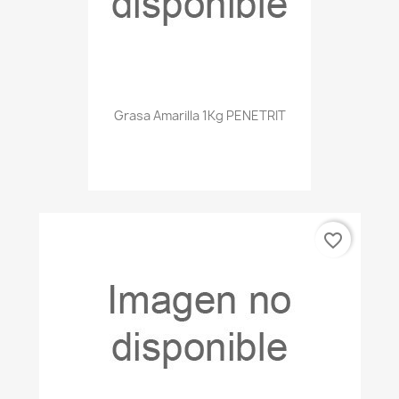
Grasa Amarilla 1Kg PENETRIT
favorite_border