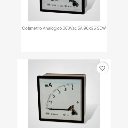
Cofimetro Analogico 380Vac 5A 96x96 SEW
favorite_border