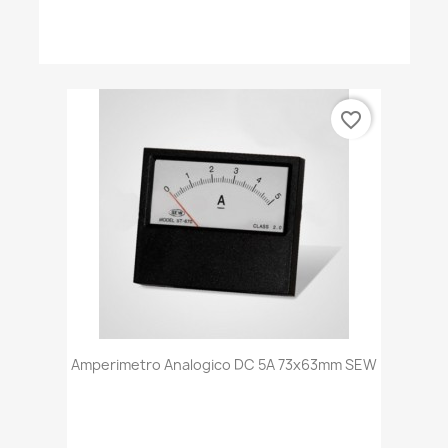
favorite_border
Amperimetro Analogico DC 5A 73x63mm SEW