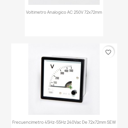
Voltimetro Analogico AC 250V 72x72mm
favorite_border
Frecuencimetro 45Hz-55Hz 240Vac De 72x72mm SEW