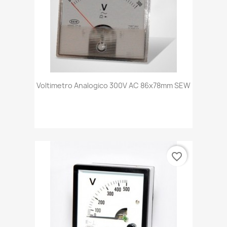
Voltimetro Analogico 300V AC 86x78mm SEW
favorite_border