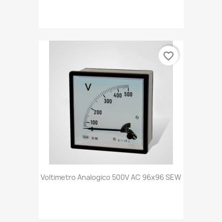
favorite_border
Voltimetro Analogico 500V AC 96x96 SEW