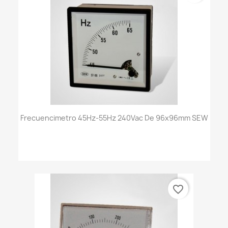
Frecuencimetro 45Hz-55Hz 240Vac De 96x96mm SEW
favorite_border