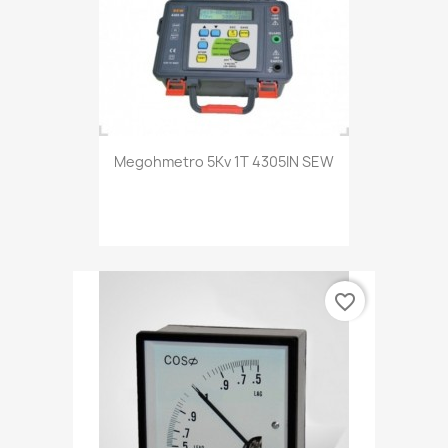
Megohmetro 5Kv 1T 4305IN SEW
favorite_border