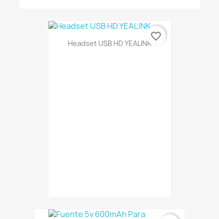
favorite_border
Headset USB HD YEALINK