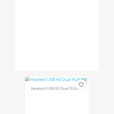
favorite_border
Headset USB HD Dual YEALINK