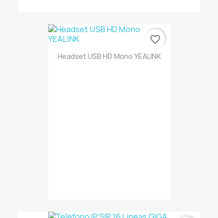
favorite_border
Headset USB HD Mono YEALINK