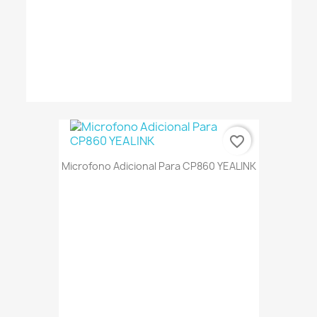
favorite_border
Microfono Adicional Para CP860 YEALINK