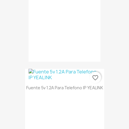
favorite_border
Fuente 5v 1.2A Para Telefono IP YEALINK