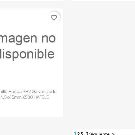
favorite_border
Vista rápida

nillo Hospa PH2 Galvanizado
4,5x45mm X500 HAFELE
1
2
3
…
7

Siguiente