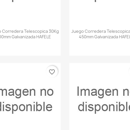
Vista rápida
Vista rápida


 Corredera Telescopica 30Kg
Juego Corredera Telescopic
00mm Galvanizada HAFELE
450mm Galvanizada HAFE
favorite_border