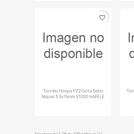
favorite_border
Vista rápida

Tornillo Hospa PZ2 Gota Sebo
Tor
Niquel 3,5x15mm X1000 HAFELE