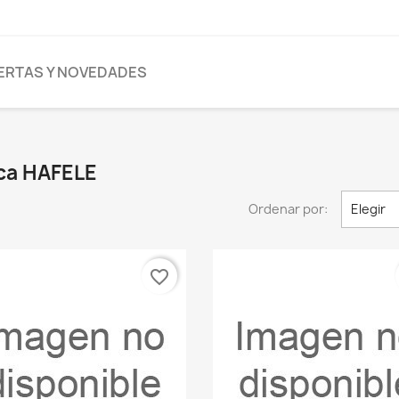
ERTAS Y NOVEDADES
rca HAFELE
Ordenar por:
Elegir
favorite_border