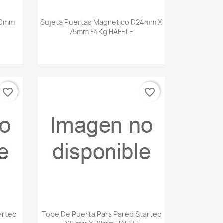
Vista rápida

00mm
Sujeta Puertas Magnetico D24mm X
75mm F4Kg HAFELE
favorite_border
favorite_border
Vista rápida

artec
Tope De Puerta Para Pared Startec