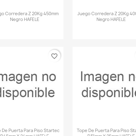
Vista rápida
Vista rápida


go Corredera Z 20Kg 450mm
Juego Corredera Z 20Kg 4
Negro HAFELE
Negro HAFELE
favorite_border
Vista rápida
Vista rápida


 De Puerta Para Piso Startec
Tope De Puerta Para Piso St