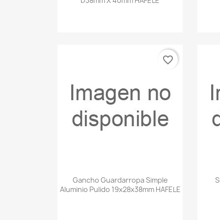
D38mm X 40mm HAFELE
favorite_border
Vista rápida

Gancho Guardarropa Simple
S
Aluminio Pulido 19x28x38mm HAFELE