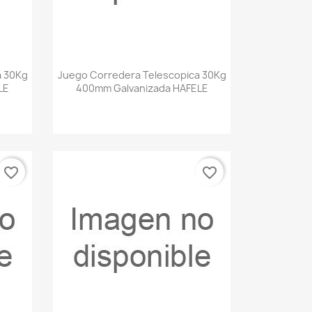
Vista rápida

a 30Kg
Juego Corredera Telescopica 30Kg
LE
400mm Galvanizada HAFELE
favorite_border
favorite_border