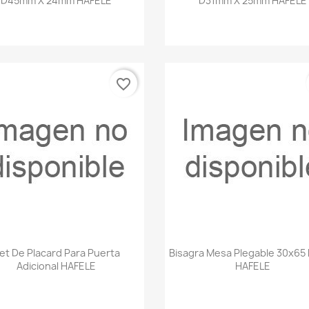
D45mm X 24mm HAFELE
D31mm X 25mm HAFELE
favorite_border
Vista rápida
Vista rápida


et De Placard Para Puerta
Bisagra Mesa Plegable 30x65 
Adicional HAFELE
HAFELE