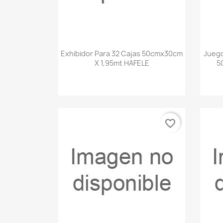
Vista rápida

Exhibidor Para 32 Cajas 50cmx30cm
Juego
X 1,95mt HAFELE
5
favorite_border