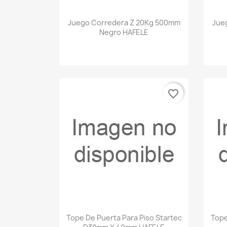
Vista rápida

Juego Corredera Z 20Kg 500mm
Jue
Negro HAFELE
favorite_border
Vista rápida

Tope De Puerta Para Piso Startec
Tope