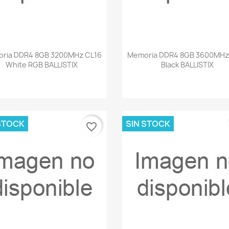
Vista rápida
Vista rápida


ria DDR4 8GB 3200MHz CL16
Memoria DDR4 8GB 3600MHz
White RGB BALLISTIX
Black BALLISTIX
STOCK
SIN STOCK
favorite_border