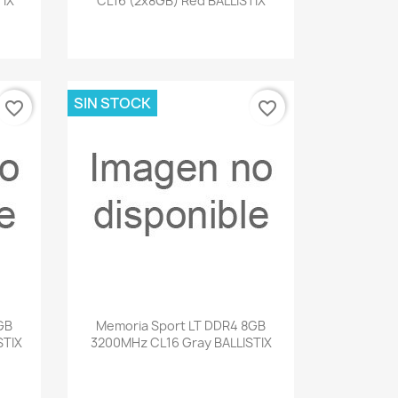
TIX
CL16 (2x8GB) Red BALLISTIX
SIN STOCK
favorite_border
favorite_border
Vista rápida

GB
Memoria Sport LT DDR4 8GB
STIX
3200MHz CL16 Gray BALLISTIX