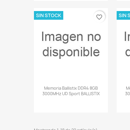
SIN STOCK
SIN 
favorite_border
Vista rápida

Memoria Ballistix DDR4 8GB
M
3000MHz UD Sport BALLISTIX
30