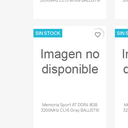
3000MHz CL15 White BALLISTIX
30
SIN STOCK
SIN 
favorite_border
Vista rápida

Memoria Sport AT DDR4 8GB
M
3200MHz CL16 Gray BALLISTIX
32