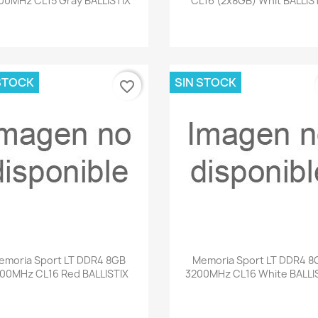
00MHz CL15 Gray BALLISTIX
CL16 (2x8GB) Whit BALLIS
STOCK
SIN STOCK
favorite_border
Vista rápida
Vista rápida


emoria Sport LT DDR4 8GB
Memoria Sport LT DDR4 8
00MHz CL16 Red BALLISTIX
3200MHz CL16 White BALLI