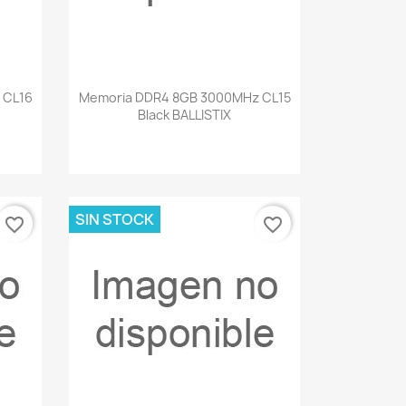
Vista rápida

 CL16
Memoria DDR4 8GB 3000MHz CL15
Black BALLISTIX
SIN STOCK
favorite_border
favorite_border