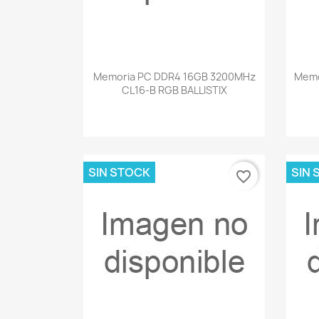
Vista rápida

Memoria PC DDR4 16GB 3200MHz
Memo
CL16-B RGB BALLISTIX
SIN STOCK
SIN 
favorite_border