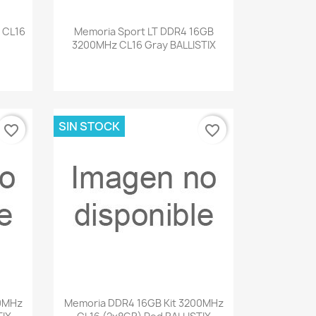
Vista rápida

 CL16
Memoria Sport LT DDR4 16GB
3200MHz CL16 Gray BALLISTIX
SIN STOCK
favorite_border
favorite_border
Vista rápida

00MHz
Memoria DDR4 16GB Kit 3200MHz