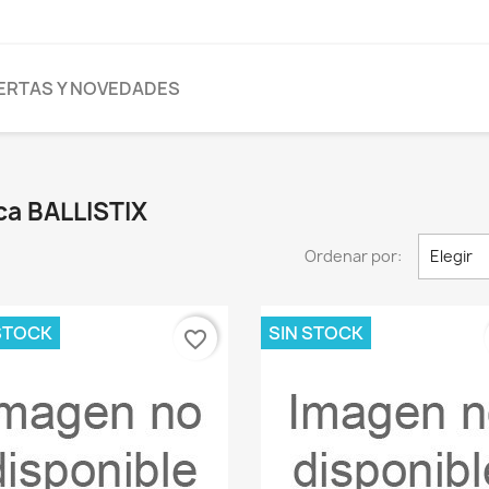
ERTAS Y NOVEDADES
ca BALLISTIX
Ordenar por:
Elegir
STOCK
SIN STOCK
favorite_border