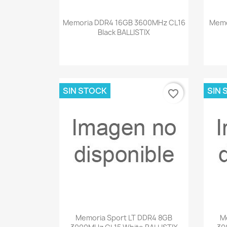
Vista rápida

Memoria DDR4 16GB 3600MHz CL16
Memo
Black BALLISTIX
SIN STOCK
SIN 
favorite_border
Vista rápida

Memoria Sport LT DDR4 8GB
M