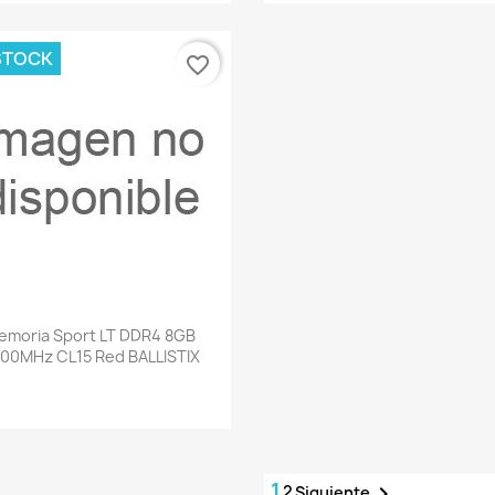
STOCK
favorite_border
Vista rápida

emoria Sport LT DDR4 8GB
00MHz CL15 Red BALLISTIX
1
2

Siguiente