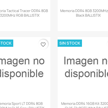
Vista rápida
Vista rápida


ria Tactical Tracer DDR4 8GB
Memoria DDR4 8GB 3200MHz
3200MHz RGB BALLISTIX
Black BALLISTIX
STOCK
SIN STOCK
favorite_border
Vista rápida
Vista rápida


emoria Sport LT DDR4 8GB
Memoria DDR4 16GB Kit 32