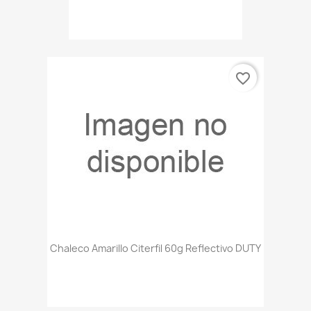
favorite_border
Chaleco Amarillo Citerfil 60g Reflectivo DUTY