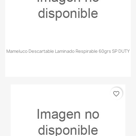
Mameluco Descartable Laminado Respirable 60grs SP DUTY
favorite_border