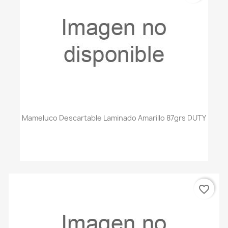
Mameluco Descartable Laminado Amarillo 87grs DUTY
favorite_border