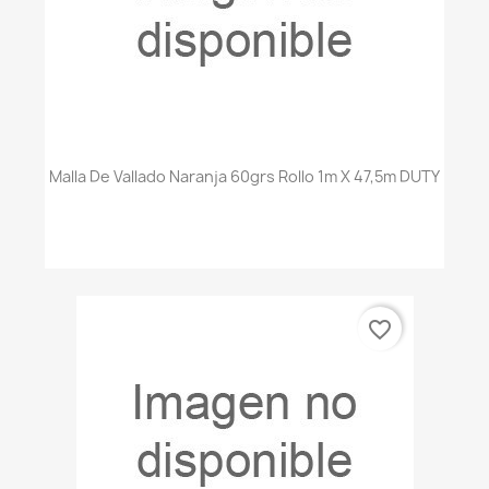
Malla De Vallado Naranja 60grs Rollo 1m X 47,5m DUTY
favorite_border