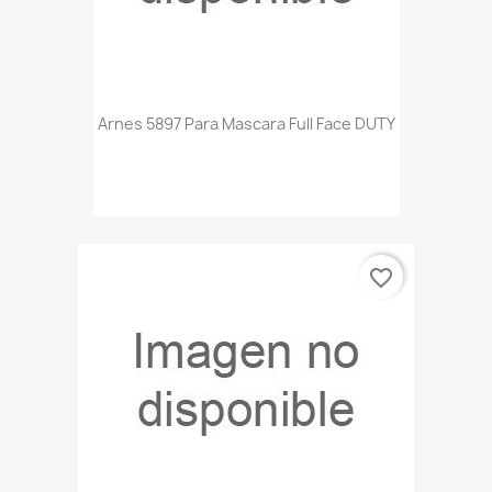
Arnes 5897 Para Mascara Full Face DUTY
favorite_border