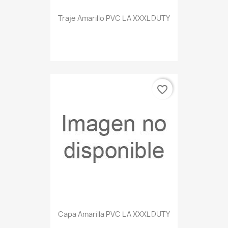
Traje Amarillo PVC L A XXXL DUTY
favorite_border
Capa Amarilla PVC L A XXXL DUTY