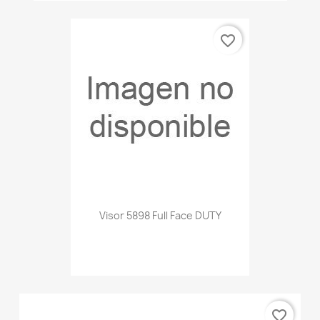
favorite_border
Visor 5898 Full Face DUTY
favorite_border