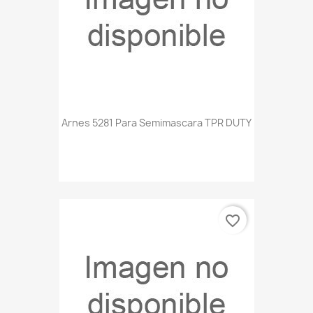
Arnes 5281 Para Semimascara TPR DUTY
favorite_border